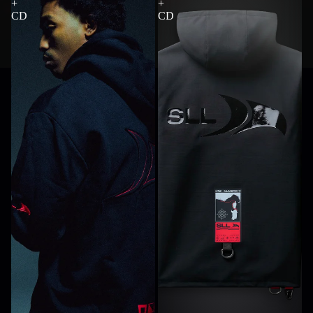
+
+
CD
CD