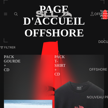
PAGE
Nomb
OFFSHO
total
d’artic
D'ACCUEIL
dans l
panier:
OFFSHORE
DOC
FILTRER
PACK
PACK
GOURDE
T-
+
SHIRT
OFFSHORE
CD
+
CD
NOUVEAU P