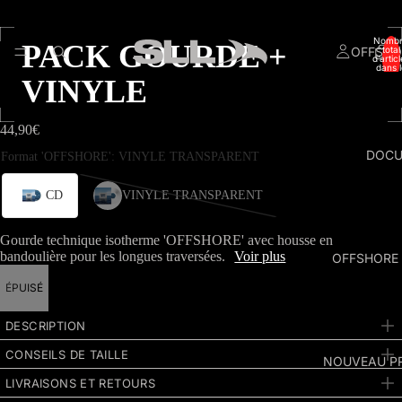
OUVRIR
OUVRIR
OUVRIR
OUVRIR
OUVRIR
OUVRIR
OUVRIR
L’IMAGE
L’IMAGE
L’IMAGE
L’IMAGE
L’IMAGE
L’IMAGE
L’IMAGE
EN
EN
EN
EN
EN
EN
EN
Nomb
PACK GOURDE +
PLEIN
PLEIN
PLEIN
PLEIN
PLEIN
PLEIN
PLEIN
OFFSHO
total
d’artic
ÉCRAN
ÉCRAN
ÉCRAN
ÉCRAN
ÉCRAN
ÉCRAN
ÉCRAN
dans l
panier:
VINYLE
44,90€
DOC
Gourde technique isotherme 'OFFSHORE' avec housse en
bandoulière pour les longues traversées.
Voir plus
OFFSHORE
ÉPUISÉ
DESCRIPTION
CONSEILS DE TAILLE
NOUVEAU P
LIVRAISONS ET RETOURS