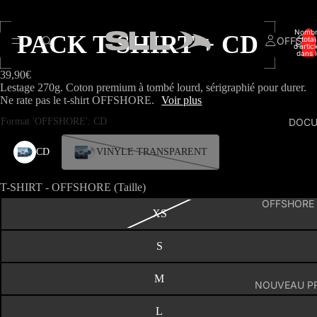
OUVRIR
OUVRIR
OUVRIR
OUVRIR
OUVRIR
OUVRIR
L’IMAGE
L’IMAGE
L’IMAGE
L’IMAGE
L’IMAGE
L’IMAGE
EN
EN
EN
EN
EN
EN
Nomb
PACK T-SHIRT + CD
PLEIN
PLEIN
PLEIN
PLEIN
PLEIN
PLEIN
OFFSHO
total
d’artic
ÉCRAN
ÉCRAN
ÉCRAN
ÉCRAN
ÉCRAN
ÉCRAN
dans l
panier:
39,90€
Lestage 270g. Coton premium à tombé lourd, sérigraphié pour durer.
Ne rate pas le t-shirt OFFSHORE.
Voir plus
DOC
T-SHIRT - OFFSHORE (Taille)
OFFSHORE
XS
S
M
NOUVEAU P
L